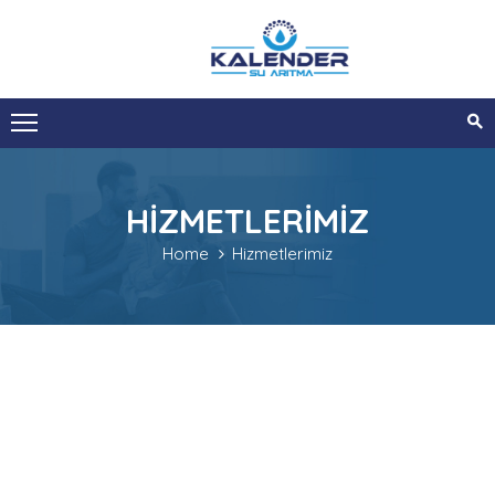
ANA
SAYFA
KURUMSAL
HIZMETLERIMIZ
HIZMETLERIMIZ
Home
Hizmetlerimiz
SIZI
ARAYALIM
İLETIŞIM