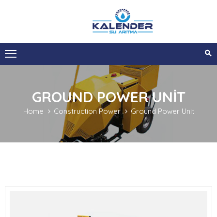
ANA
SAYFA
KURUMSAL
GROUND POWER UNIT
HIZMETLERIMIZ
Home
Construction Power
Ground Power Unit
SIZI
ARAYALIM
İLETIŞIM